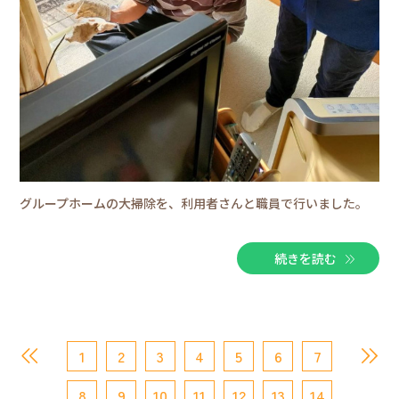
グループホームの大掃除を、利用者さんと職員で行いました。
続きを読む
1
2
3
4
5
6
7
8
9
10
11
12
13
14