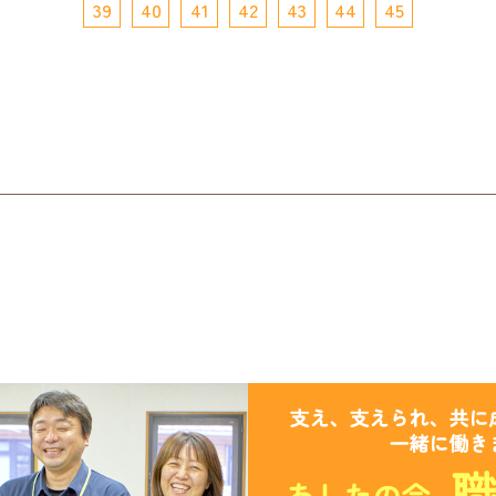
39
40
41
42
43
44
45