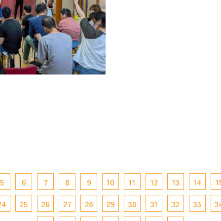
5
6
7
8
9
10
11
12
13
14
1
24
25
26
27
28
29
30
31
32
33
3