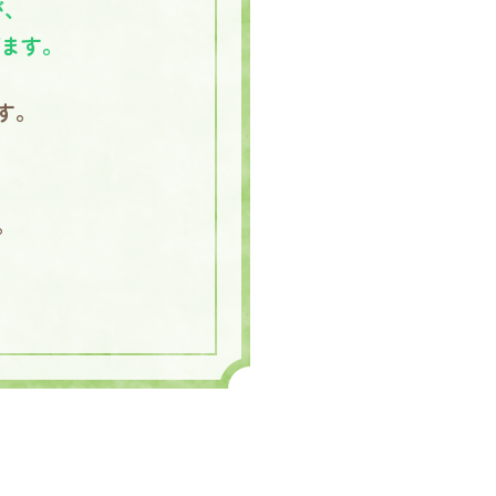
が、
げます。
す。
。