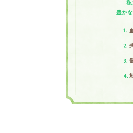
私
豊かな
1.
2.
3.
4.