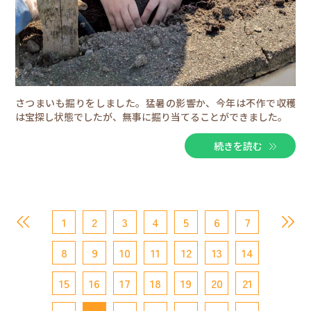
さつまいも掘りをしました。猛暑の影響か、今年は不作で収穫
は宝探し状態でしたが、無事に掘り当てることができました。
続きを読む
1
2
3
4
5
6
7
8
9
10
11
12
13
14
15
16
17
18
19
20
21